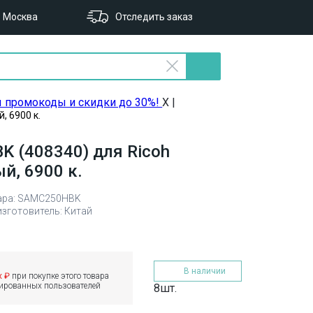
Москва
Отследить заказ
ы промокоды и скидки до 30%!
X
|
 6900 к.
 (408340) для Ricoh
, 6900 к.
ара: SAMC250HBK
изготовитель: Китай
В наличии
х ₽
при покупке этого товара
рированных пользователей
8шт.