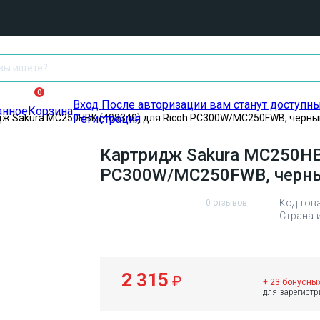
0
Вход
После авторизации вам станут доступн
анное
Корзина
ж Sakura MC250HBK (408340) для Ricoh PC300W/MC250FWB, черный,
Регистрация
Картридж Sakura MC250HBK
PC300W/MC250FWB, черный
Код тов
0 отзывов
Страна-
2 315
₽
+ 23 бонусны
для зарегист