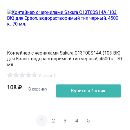
Контейнер с чернилами Sakura C13T00S14A (103 BK)
для Epson, водорастворимый тип черный, 4500 к., 70
мл.
Отзывы: 3
108
₽
В корзину
Купить в 1 клик
1
2
3
4
5