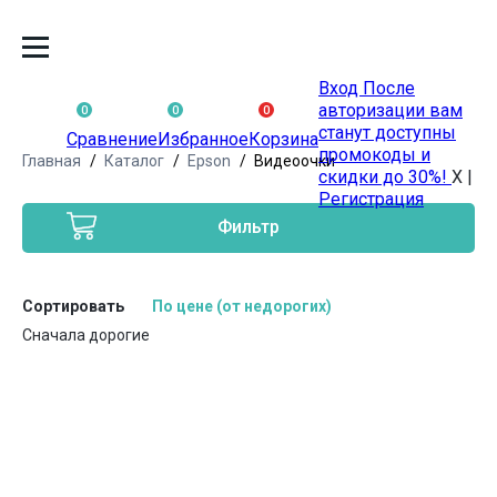
Вход
После
авторизации вам
0
0
0
станут доступны
Сравнение
Избранное
Корзина
промокоды и
Главная
Каталог
Epson
Видеоочки
скидки до 30%!
X
|
Регистрация
Фильтр
Сортировать
По цене (от недорогих)
Сначала дорогие