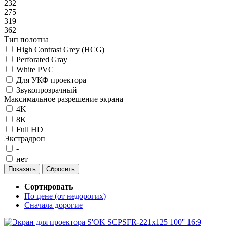
232
275
319
362
Тип полотна
High Contrast Grey (HCG)
Perforated Gray
White PVC
Для УКФ проектора
Звукопрозрачный
Максимальное разрешение экрана
4K
8K
Full HD
Экстрадроп
-
нет
Сортировать
По цене (от недорогих)
Сначала дорогие