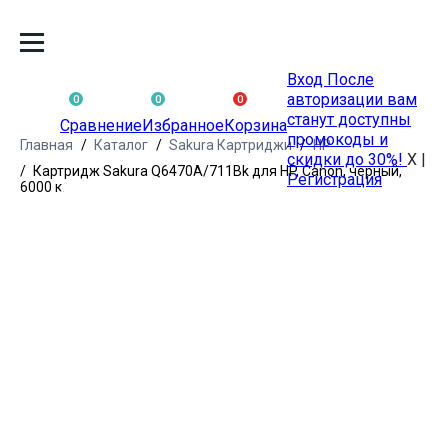
Вход
После
авторизации вам
0
0
0
станут доступны
Сравнение
Избранное
Корзина
промокоды и
Главная
Каталог
Sakura Картриджи
HP
скидки до 30%!
X
|
Картридж Sakura Q6470A/711Bk для HP, Canon, черный,
Регистрация
6000 к.