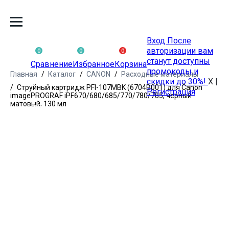
Вход
После
авторизации вам
0
0
0
станут доступны
Сравнение
Избранное
Корзина
промокоды и
Главная
Каталог
CANON
Расходные материалы
скидки до 30%!
X
|
Струйный картридж PFI-107MBK (6704B001) для Canon
Регистрация
imagePROGRAF iPF670/680/685/770/780/785, черный
матовый, 130 мл