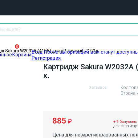
0
ж Sakura W2032A (415A) для HP, желтый, 2100 к.
Вход
После авторизации вам станут доступн
анное
Корзина
Регистрация
Картридж Sakura W2032A (
к.
Код тов
0 отзывов
Страна-
885
₽
+ 9 бонусных
для зарегист
Цена для незарегистрарованных по