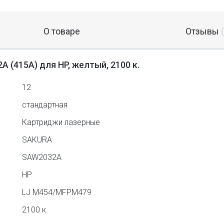
О товаре
Отзывы
 (415A) для HP, желтый, 2100 к.
12
стандартная
Картриджи лазерные
SAKURA
SAW2032A
HP
LJ M454/MFPM479
2100 к.