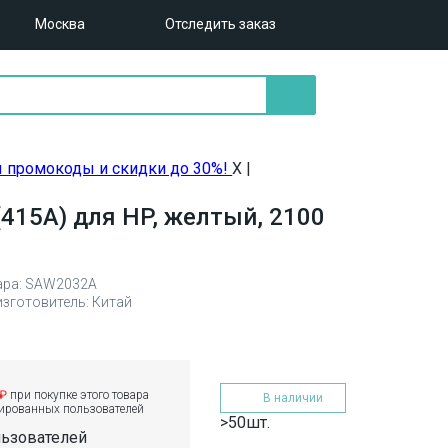
Москва
Отследить заказ
ы промокоды и скидки до 30%!
X
|
415A) для HP, желтый, 2100
ара: SAW2032A
изготовитель: Китай
 ₽
при покупке этого товара
В наличии
рированных пользователей
>50шт.
льзователей