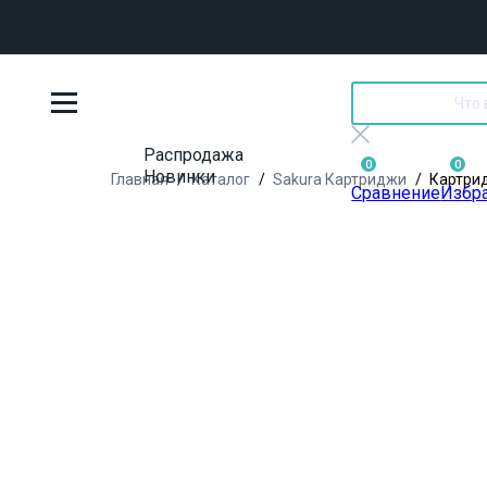
Распродажа
0
0
Новинки
Главная
Каталог
Sakura Картриджи
Картрид
Сравнение
Избр