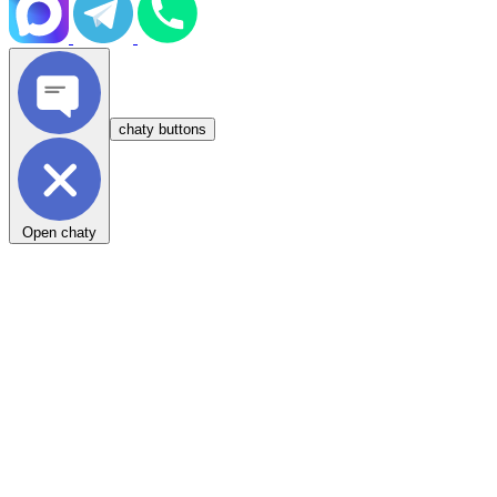
chaty buttons
Open chaty