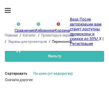
Вход
После
авторизации вам
0
0
0
станут доступны
Сравнение
Избранное
Корзина
промокоды и
Главная
Каталог
Проекторы и экраны
скидки до 30%!
X
|
Экраны для проекторов
Переносной
Регистрация
Фильтр
Сортировать
По цене (от недорогих)
Сначала дорогие