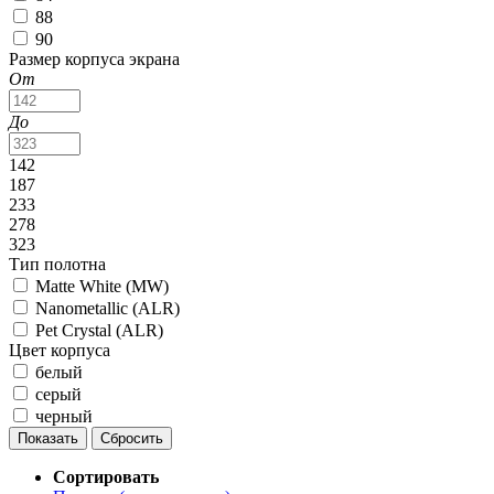
88
90
Размер корпуса экрана
От
До
142
187
233
278
323
Тип полотна
Matte White (MW)
Nanometallic (ALR)
Pet Crystal (ALR)
Цвет корпуса
белый
серый
черный
Сортировать