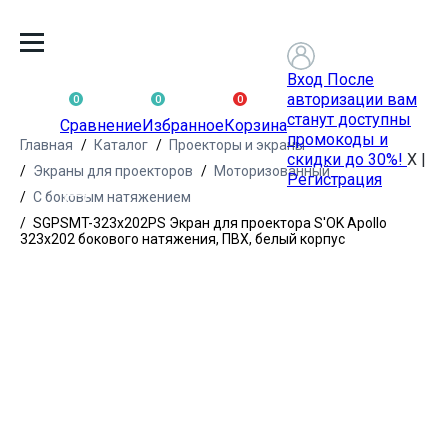
Вход
После
авторизации вам
0
0
0
станут доступны
Сравнение
Избранное
Корзина
промокоды и
Главная
Каталог
Проекторы и экраны
скидки до 30%!
X
|
Экраны для проекторов
Моторизованный
Регистрация
С боковым натяжением
SGPSMT-323x202PS Экран для проектора S'OK Apollo
323x202 бокового натяжения, ПВХ, белый корпус