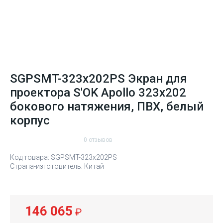
SGPSMT-323x202PS Экран для
проектора S'OK Apollo 323x202
бокового натяжения, ПВХ, белый
корпус
0 отзывов
Код товара: SGPSMT-323x202PS
Страна-изготовитель: Китай
146 065
₽