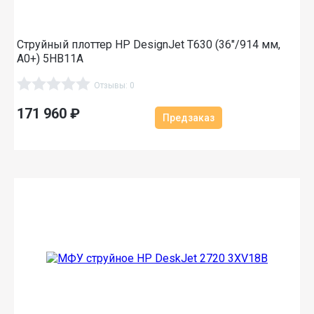
Струйный плоттер HP DesignJet T630 (36"/914 мм,
A0+) 5HB11A
Отзывы: 0
171 960
₽
Предзаказ