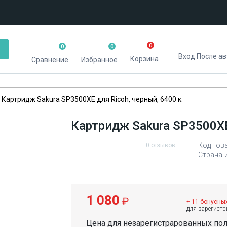
0
0
0
Вход
После ав
Корзина
Сравнение
Избранное
Картридж Sakura SP3500XE для Ricoh, черный, 6400 к.
Картридж Sakura SP3500XE 
Код тов
0 отзывов
Страна-
1 080
₽
+ 11 бонусны
для зарегист
Цена для незарегистрарованных по