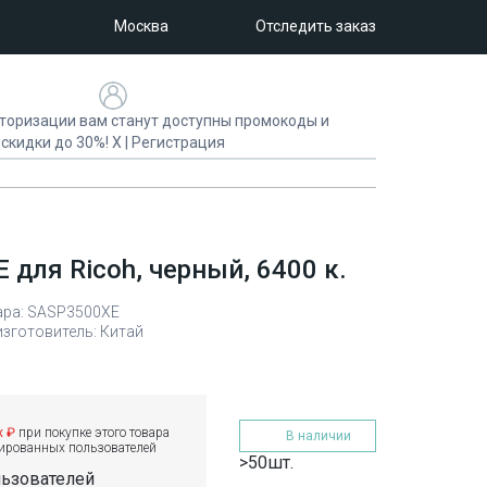
Москва
Отследить заказ
торизации вам станут доступны промокоды и
скидки до 30%!
X
|
Регистрация
для Ricoh, черный, 6400 к.
ара: SASP3500XE
изготовитель: Китай
х ₽
при покупке этого товара
В наличии
рированных пользователей
>50шт.
льзователей