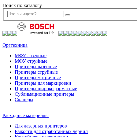
Поиск по каталогу
Оргтехника
МФУ лазерные
МФУ струйные
Принтеры лазерные
Принтеры струйные
Принтеры матричные
Принтеры для маркировки
Принтеры широкоформатные
Сублимационные принтеры
Сканеры
Расходные материалы
Для лазерных принтеров
Емкости для отработанных чернил
Контейнеры с чернилами