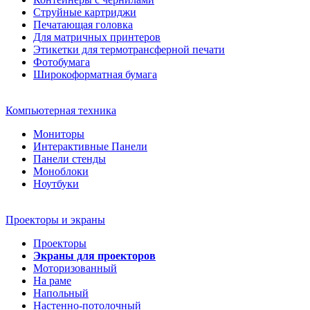
Струйные картриджи
Печатающая головка
Для матричных принтеров
Этикетки для термотрансферной печати
Фотобумага
Широкоформатная бумага
Компьютерная техника
Мониторы
Интерактивные Панели
Панели стенды
Моноблоки
Ноутбуки
Проекторы и экраны
Проекторы
Экраны для проекторов
Моторизованный
На раме
Напольный
Настенно-потолочный